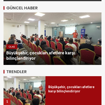
GÜNCEL HABER
ÜLKE
Cansever ‘Güvenebileceğim Üç
Büyükşehir, çocukları afetlere karşı
İnsandan Biri’ Demişti: Mahmut
bilinçlendiriyor
Görgen’den Cansever’e
Duygusal Veda
5
TRENDLER
Büyükşehir, çocukları afetlere
karşı bilinçlendiriyor
1