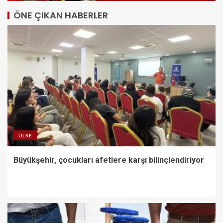
ÖNE ÇIKAN HABERLER
Gökeyüp Mahallesi’nin Su
Sorunu Çözüme Kavuşturuldu
2
Bornova’ya 7 dönümlük cennet
bahçesi
3
ÜLKE
Büyükşehir, çocukları afetlere karşı bilinçlendiriyor
Karamürsel Plaj Yolu
Caddesi’ne özel asfalt
dokunuşu
4