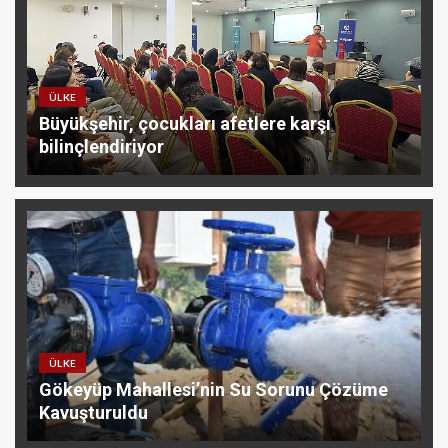
ÜLKE
Büyükşehir, çocukları afetlere karşı
bilinçlendiriyor
ÜLKE
Gökeyüp Mahallesi’nin Su Sorunu Çözüme
Kavuşturuldu