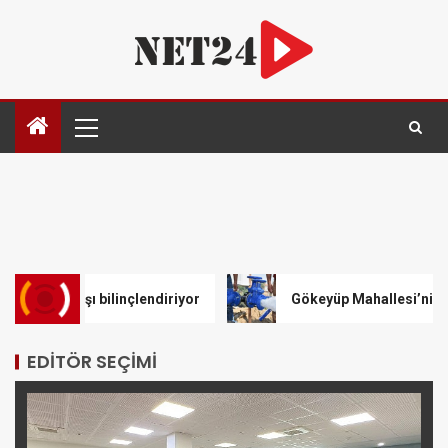
 bilinçlendiriyor
Gökeyüp Mahallesi’nin Su Sorunu Çö
EDITÖR SEÇIMI