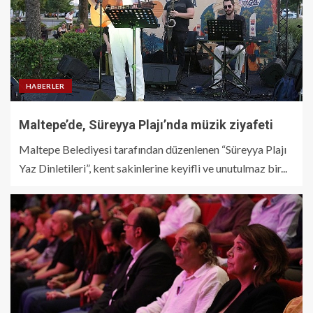
HABERLER
Maltepe’de, Süreyya Plajı’nda müzik ziyafeti
Maltepe Belediyesi tarafından düzenlenen “Süreyya Plajı
Yaz Dinletileri”, kent sakinlerine keyifli ve unutulmaz bir...