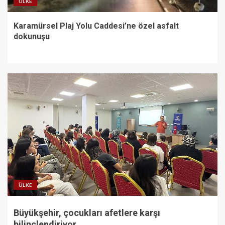
ÜLKE
Karamürsel Plaj Yolu Caddesi’ne özel asfalt
dokunuşu
ÜLKE
Büyükşehir, çocukları afetlere karşı
bilinçlendiriyor