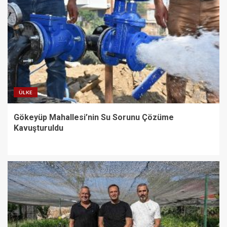
Cansever ‘Güvenebileceğim Üç
İnsandan Biri’ Demişti: Mahmut
Görgen’den Cansever’e
Duygusal Veda
5
Büyükşehir, çocukları afetlere
karşı bilinçlendiriyor
ÜLKE
1
Gökeyüp Mahallesi’nin Su Sorunu Çözüme
Kavuşturuldu
Gökeyüp Mahallesi’nin Su
Sorunu Çözüme Kavuşturuldu
2
Bornova’ya 7 dönümlük cennet