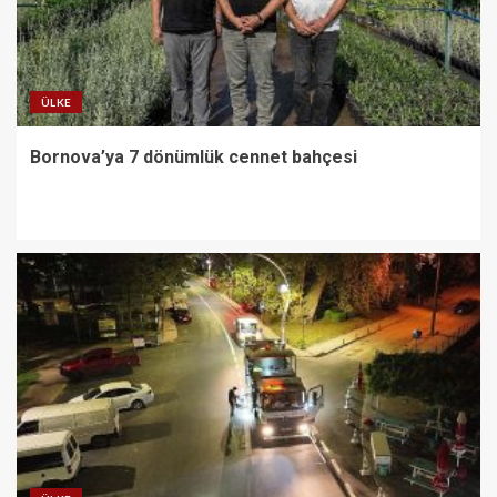
bahçesi
3
ÜLKE
Karamürsel Plaj Yolu
Caddesi’ne özel asfalt
Bornova’ya 7 dönümlük cennet bahçesi
dokunuşu
4
Cansever ‘Güvenebileceğim Üç
İnsandan Biri’ Demişti: Mahmut
Görgen’den Cansever’e
Duygusal Veda
5