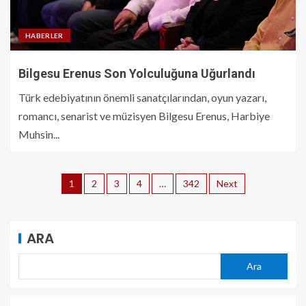
HABERLER
Bilgesu Erenus Son Yolculuğuna Uğurlandı
Türk edebiyatının önemli sanatçılarından, oyun yazarı,
romancı, senarist ve müzisyen Bilgesu Erenus, Harbiye
Muhsin...
1
2
3
4
…
342
Next
ARA
Ara