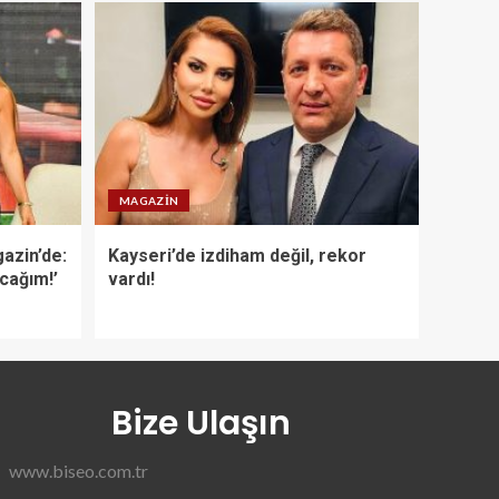
MAGAZIN
azin’de:
Kayseri’de izdiham değil, rekor
acağım!’
vardı!
Bize Ulaşın
www.biseo.com.tr