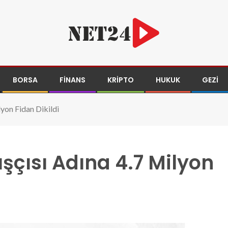
BORSA
FINANS
KRIPTO
HUKUK
GEZI
lyon Fidan Dikildi
şçısı Adına 4.7 Milyon