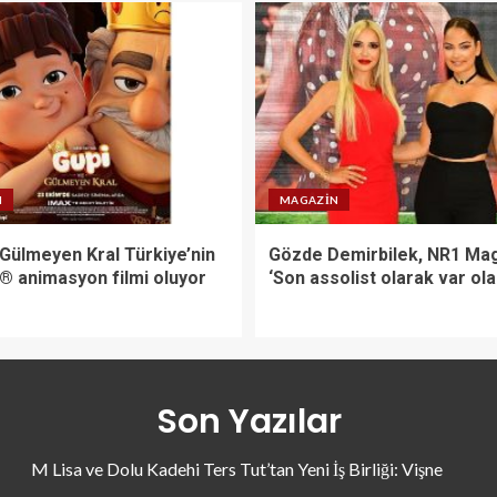
N
MAGAZIN
 Gülmeyen Kral Türkiye’nin
Gözde Demirbilek, NR1 Mag
X® animasyon filmi oluyor
‘Son assolist olarak var ol
Son Yazılar
M Lisa ve Dolu Kadehi Ters Tut’tan Yeni İş Birliği: Vişne