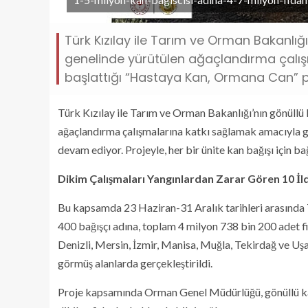
Türk Kızılay ile Tarım ve Orman Bakanlığı
genelinde yürütülen ağaçlandırma çalış
başlattığı “Hastaya Kan, Ormana Can” p
Türk Kızılay ile Tarım ve Orman Bakanlığı’nın gönüllü 
ağaçlandırma çalışmalarına katkı sağlamak amacıyla g
devam ediyor. Projeyle, her bir ünite kan bağışı için ba
Dikim Çalışmaları Yangınlardan Zarar Gören 10 İl
Bu kapsamda 23 Haziran-31 Aralık tarihleri arasında 
400 bağışçı adına, toplam 4 milyon 738 bin 200 adet fi
Denizli, Mersin, İzmir, Manisa, Muğla, Tekirdağ ve Uşa
görmüş alanlarda gerçekleştirildi.
Proje kapsamında Orman Genel Müdürlüğü, gönüllü kan 