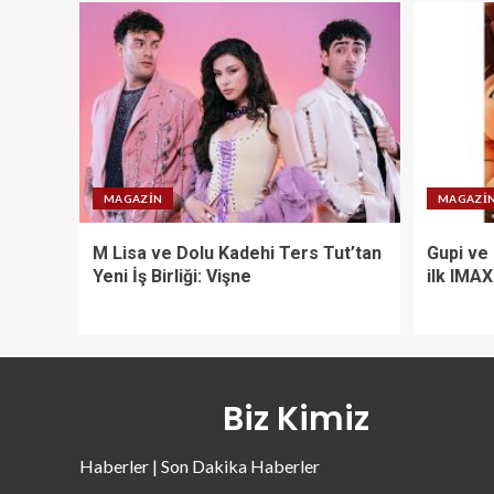
MAGAZIN
MAGAZI
M Lisa ve Dolu Kadehi Ters Tut’tan
Gupi ve
Yeni İş Birliği: Vişne
ilk IMA
Biz Kimiz
Haberler | Son Dakika Haberler