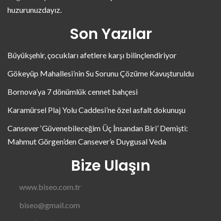
huzurunuzdayız.
Son Yazılar
Büyükşehir, çocukları afetlere karşı bilinçlendiriyor
Gökeyüp Mahallesi’nin Su Sorunu Çözüme Kavuşturuldu
Bornova’ya 7 dönümlük cennet bahçesi
Karamürsel Plaj Yolu Caddesi’ne özel asfalt dokunuşu
Cansever ‘Güvenebileceğim Üç İnsandan Biri’ Demişti:
Mahmut Görgen’den Cansever’e Duygusal Veda
Bize Ulaşın
www.biseo.com.tr
biseo@gmail.com