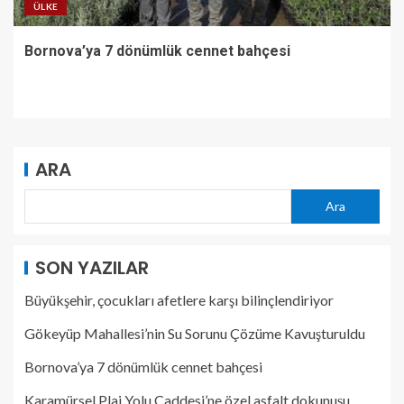
ÜLKE
Bornova’ya 7 dönümlük cennet bahçesi
ARA
Ara
SON YAZILAR
Büyükşehir, çocukları afetlere karşı bilinçlendiriyor
Gökeyüp Mahallesi’nin Su Sorunu Çözüme Kavuşturuldu
Bornova’ya 7 dönümlük cennet bahçesi
Karamürsel Plaj Yolu Caddesi’ne özel asfalt dokunuşu