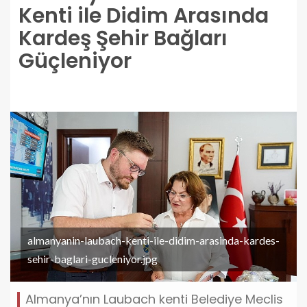
Kenti ile Didim Arasında
Kardeş Şehir Bağları
Güçleniyor
almanyanin-laubach-kenti-ile-didim-arasinda-kardes-
sehir-baglari-gucleniyor.jpg
Almanya’nın Laubach kenti Belediye Meclis