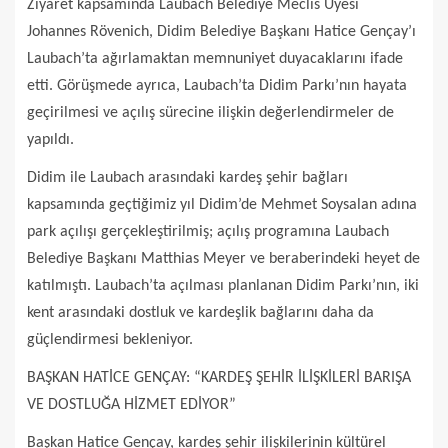
Ziyaret kapsamında Laubach Belediye Meclis Üyesi
Johannes Rövenich, Didim Belediye Başkanı Hatice Gençay’ı
Laubach’ta ağırlamaktan memnuniyet duyacaklarını ifade
etti. Görüşmede ayrıca, Laubach’ta Didim Parkı’nın hayata
geçirilmesi ve açılış sürecine ilişkin değerlendirmeler de
yapıldı.
Didim ile Laubach arasındaki kardeş şehir bağları
kapsamında geçtiğimiz yıl Didim’de Mehmet Soysalan adına
park açılışı gerçekleştirilmiş; açılış programına Laubach
Belediye Başkanı Matthias Meyer ve beraberindeki heyet de
katılmıştı. Laubach’ta açılması planlanan Didim Parkı’nın, iki
kent arasındaki dostluk ve kardeşlik bağlarını daha da
güçlendirmesi bekleniyor.
BAŞKAN HATİCE GENÇAY: “KARDEŞ ŞEHİR İLİŞKİLERİ BARIŞA
VE DOSTLUĞA HİZMET EDİYOR”
Başkan Hatice Gençay, kardeş şehir ilişkilerinin kültürel