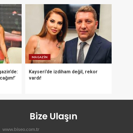
MAGAZIN
azin’de:
Kayseri’de izdiham değil, rekor
acağım!’
vardı!
Bize Ulaşın
www.biseo.com.tr