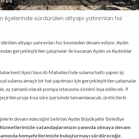
ilçelerinde sürdürülen altyapı yatırımları hız
ürdürülen altyapı yatırımları hız kesmeden devam ediyor. Aydın
dan gerçekleştirilen çalışmalar ile kazanan Aydın ve Aydınlılar
uharkent ilçesi Savcıllı Mahallesi’nde sulama hattı yapım işi
sal sulama amaçlı bir hat yapılması için gerçekleştirilen çalışmalar
ak, eş zamanlı olarak pompa istasyonu sistemi inşa edilecek. 9
eçirilen proje kısa süre içerisinde tamamlanacak, üreticilerin
rojelerin devam edeceğini belirten Aydın Büyükşehir Belediye
a, hizmetlerimizle vatandaşlarımızın yanında olmaya devam
amamında hemşehrilerimizle buluşturmayı sürdüreceğiz.