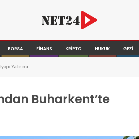
BORSA
FINANS
KRIPTO
HUKUK
GEZI
yapı Yatırımı
ndan Buharkent’te