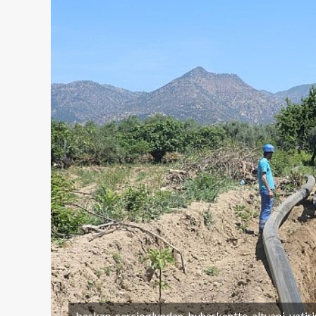
baskan-cercioglundan-buharkentte-altyapi-yatiri