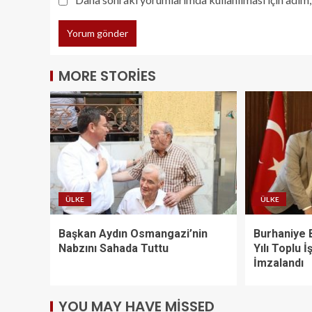
MORE STORIES
ÜLKE
ÜLKE
Başkan Aydın Osmangazi’nin
Burhaniye 
Nabzını Sahada Tuttu
Yılı Toplu 
İmzalandı
YOU MAY HAVE MISSED