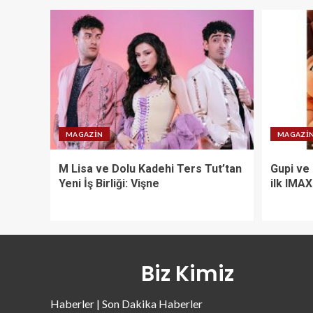
MAGAZIN
MAGAZI
M Lisa ve Dolu Kadehi Ters Tut’tan
Gupi ve
Yeni İş Birliği: Vişne
ilk IMA
Biz Kimiz
Haberler | Son Dakika Haberler