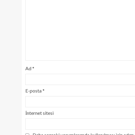
Ad
*
E-posta
*
İnternet sitesi
Daha sonraki yorumlarımda kullanılması için adım, 