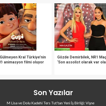
N
MAGAZIN
 Gülmeyen Kral Türkiye’nin
Gözde Demirbilek, NR1 Mag
X® animasyon filmi oluyor
‘Son assolist olarak var ol
Son Yazılar
M Lisa ve Dolu Kadehi Ters Tut’tan Yeni İş Birliği: Vişne