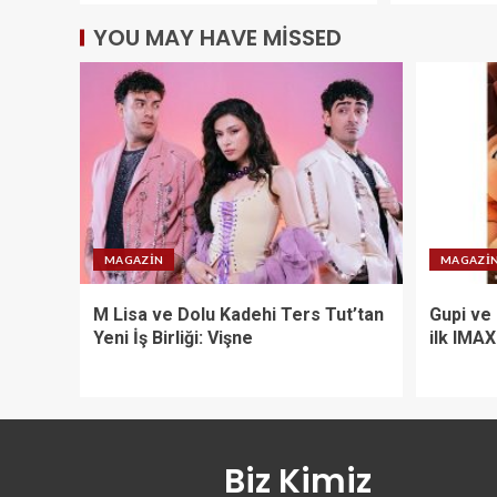
YOU MAY HAVE MISSED
MAGAZIN
MAGAZI
M Lisa ve Dolu Kadehi Ters Tut’tan
Gupi ve
Yeni İş Birliği: Vişne
ilk IMA
Biz Kimiz