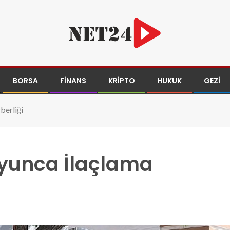
BORSA
FINANS
KRIPTO
HUKUK
GEZI
berliği
oyunca İlaçlama