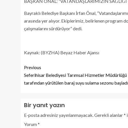
BAŞKAN ÖNAL: “VATANDAŞLARIMIZIN SAĞLIĞI
Bayraklı Belediye Başkanı İrfan Önal, “Vatandaşlarımız
arasında yer alıyor. Ekiplerimiz, belirlenen program d
çalışmalarını sürdürüyor” dedi.
Kaynak: (BYZHA) Beyaz Haber Ajansı
Previous
Seferihisar Belediyesi Tarımsal Hizmetler Müdürlüğü
tarafından yürütülen baraj suyu sulama sezonu başlad
Bir yanıt yazın
E-posta adresiniz yayınlanmayacak.
Gerekli alanlar
*
i
Yorum
*