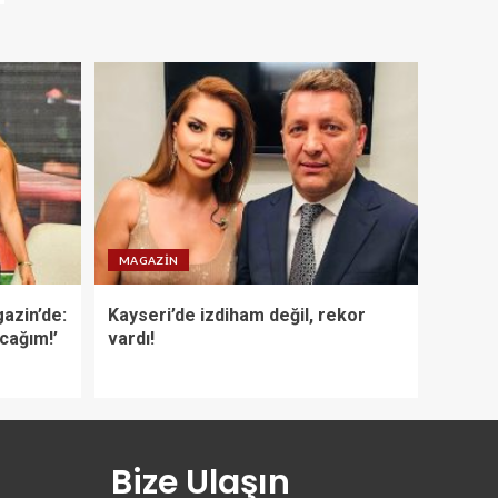
MAGAZIN
azin’de:
Kayseri’de izdiham değil, rekor
acağım!’
vardı!
Bize Ulaşın