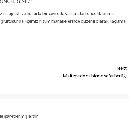
 ÖNCELİĞİMİZ”
ın sağlıklı ve huzurlu bir çevrede yaşamaları önceliklerimiz
oğrultusunda ilçemizin tüm mahallelerinde düzenli olarak ilaçlama
Next
Maltepe’de ot biçme seferberliği
ı
le işaretlenmişlerdir