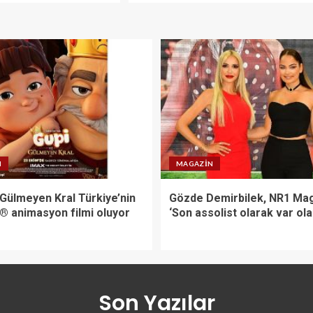
N
MAGAZIN
 Gülmeyen Kral Türkiye’nin
Gözde Demirbilek, NR1 Mag
X® animasyon filmi oluyor
‘Son assolist olarak var ol
Son Yazılar