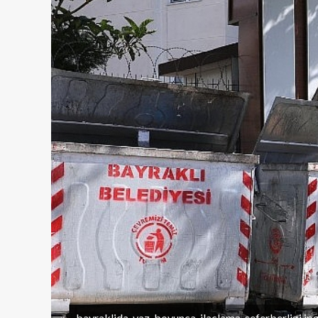
bayraklida-yaz-boyunca-ilaclama-seferberligi.jp