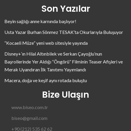
Son Yazılar
Beyin sağlığı anne karnında başlıyor!
Usta Yazar Burhan Sönmez TESAK’ta Okurlarıyla Buluşuyor
“Kocaeli Müze” yeni web sitesiyle yayında
Disney+’ın Hilal Altınbilek ve Serkan Çayoğlu’nun
Başrollerinde Yer Aldığı “Öngörü” Filminin Teaser Afişleri ve
Merak Uyandıran İlk Tanıtımı Yayımlandı
Macera, doğa ve keşif aynı rotada buluştu
Bize Ulaşın
www.biseo.com.tr
biseo@gmail.com
+90 (212) 535 62 62