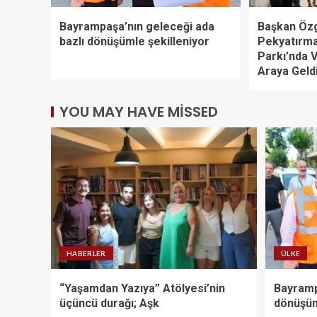
Bayrampaşa’nın geleceği ada
Başkan Öz
bazlı dönüşümle şekilleniyor
Pekyatırma
Parkı’nda V
Araya Geld
YOU MAY HAVE MISSED
HABERLER
ÜLKE
“Yaşamdan Yazıya” Atölyesi’nin
Bayramp
üçüncü durağı; Aşk
dönüşüm