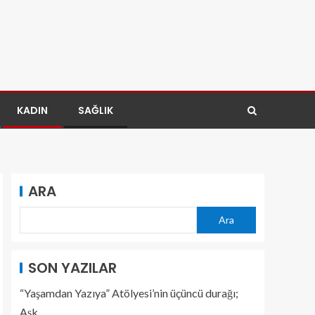
KADIN
SAĞLIK
ARA
Ara
SON YAZILAR
“Yaşamdan Yazıya” Atölyesi’nin üçüncü durağı;
Aşk