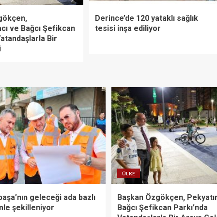
gökçen,
Derince’de 120 yataklı sağlık
cı ve Bağcı Şefikcan
tesisi inşa ediliyor
atandaşlarla Bir
i
ÜLKE
aşa’nın geleceği ada bazlı
Başkan Özgökçen, Pekyatı
le şekilleniyor
Bağcı Şefikcan Parkı’nda