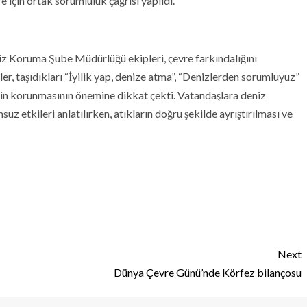
e için ortak sorumluluk çağrısı yapıldı.
z Koruma Şube Müdürlüğü ekipleri, çevre farkındalığını
ler, taşıdıkları “İyilik yap, denize atma”, “Denizlerden sorumluyuz”
erin korunmasının önemine dikkat çekti. Vatandaşlara deniz
suz etkileri anlatılırken, atıkların doğru şekilde ayrıştırılması ve
Next
Dünya Çevre Günü’nde Körfez bilançosu