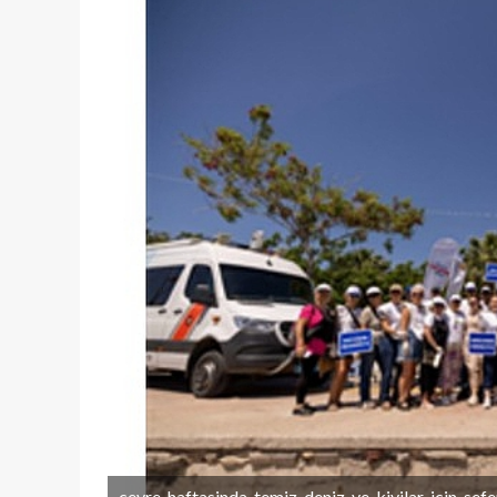
cevre-haftasinda-temiz-deniz-ve-kiyilar-icin-sefe