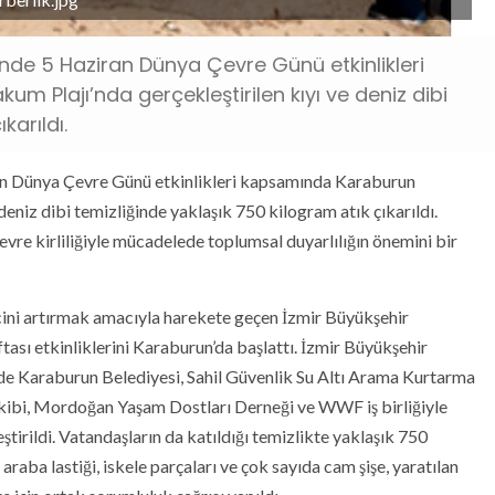
ünde 5 Haziran Dünya Çevre Günü etkinlikleri
Plajı’nda gerçekleştirilen kıyı ve deniz dibi
karıldı.
an Dünya Çevre Günü etkinlikleri kapsamında Karaburun
niz dibi temizliğinde yaklaşık 750 kilogram atık çıkarıldı.
çevre kirliliğiyle mücadelede toplumsal duyarlılığın önemini bir
ini artırmak amacıyla harekete geçen İzmir Büyükşehir
sı etkinliklerini Karaburun’da başlattı. İzmir Büyükşehir
 Karaburun Belediyesi, Sahil Güvenlik Su Altı Arama Kurtarma
Ekibi, Mordoğan Yaşam Dostları Derneği ve WWF iş birliğiyle
ştirildi. Vatandaşların da katıldığı temizlikte yaklaşık 750
araba lastiği, iskele parçaları ve çok sayıda cam şişe, yaratılan