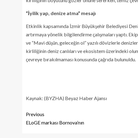
kirliliğinin boyutunu gözler önüne sererken, temiz çevr
“İyilik yap, denize atma” mesajı
Etkinlik kapsamında İzmir Büyükşehir Belediyesi Deni
artırmaya yönelik bilgilendirme çalışmaları yaptı. Ekip
ve “Mavi düşün, geleceğin ol” yazılı dövizlerle denizl
kirliliğinin deniz canlıları ve ekosistem üzerindeki olum
çevreye bırakılmaması konusunda çağrıda bulunuldu.
Kaynak: (BYZHA) Beyaz Haber Ajansı
Previous
ELoGE markası Bornova’nın