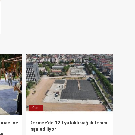
ÜLKE
rmacı ve
Derince’de 120 yataklı sağlık tesisi
inşa ediliyor