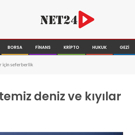
BORSA
FINANS
KRIPTO
HUKUK
GEZI
 için seferberlik
emiz deniz ve kıyılar