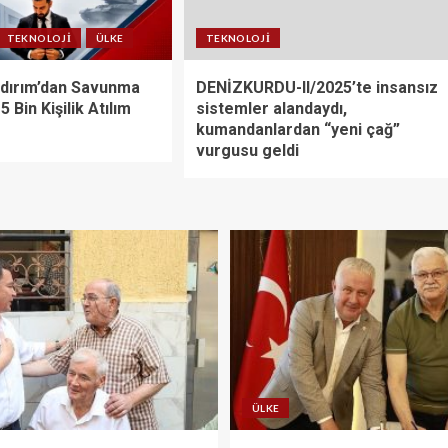
TEKNOLOJI
ÜLKE
TEKNOLOJI
dırım’dan Savunma
DENİZKURDU-II/2025’te insansız
 Bin Kişilik Atılım
sistemler alandaydı,
kumandanlardan “yeni çağ”
vurgusu geldi
ÜLKE