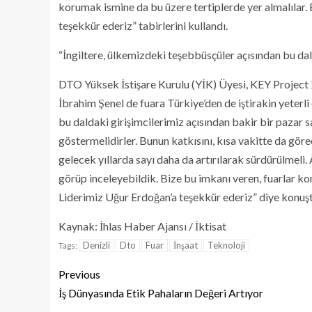
korumak ismine da bu üzere tertiplerde yer almalılar
teşekkür ederiz” tabirlerini kullandı.
“İngiltere, ülkemizdeki teşebbüsçüler açısından bu dald
DTO Yüksek İstişare Kurulu (YİK) Üyesi, KEY Project İ
İbrahim Şenel de fuara Türkiye’den de iştirakin yeterli
bu daldaki girişimcilerimiz açısından bakir bir pazar s
göstermelidirler. Bunun katkısını, kısa vakitte da göre
gelecek yıllarda sayı daha da artırılarak sürdürülmeli. Âl
görüp inceleyebildik. Bize bu imkanı veren, fuarlar 
Liderimiz Uğur Erdoğan’a teşekkür ederiz” diye konuş
Kaynak: İhlas Haber Ajansı / İktisat
Denizli
Dto
Fuar
İnşaat
Teknoloji
Tags:
Previous
İş Dünyasında Etik Pahaların Değeri Artıyor