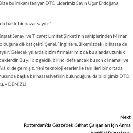
. Bize bu imkanı tanıyan DTO Liderimiz Sayın Uğur Erdoğan’a
a bakir bir pazar sayılır”
nşaat Sanayi ve Ticaret Limitet Şirketi’nin sahiplerinden Mimar
 olduğuna dikkat çekti. Şenel, “İngiltere, ülkemizdeki bilhassa de
ayılır. Gelecek yıllarda bizim firmalarımız da bu alanda uzunluk
ceklerdir. Bu yıl biz geldik birinci defa ancak bu son olmamalı ve
â ki de gelmişiz. Yeni teknoloji eserler ile tahlilleri bir ortada
konusunda başka bir hassasiyetinin bulunduğunu da bildiğimiz DTO
tu. – DENİZLİ
Next
Rotterdam’da Gazze’deki Sıhhat Çalışanları İçin Anma
Aktifliği Düzenlendi