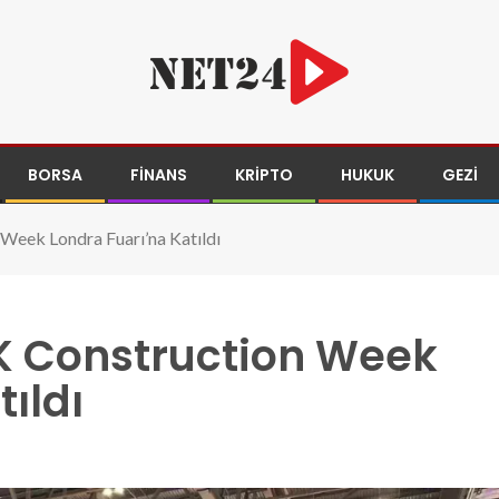
BORSA
FINANS
KRIPTO
HUKUK
GEZI
 Week Londra Fuarı’na Katıldı
UK Construction Week
ıldı