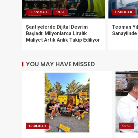
TEKNOLOJI
ÜLKE
HABERLER
Şantiyelerde Dijital Devrim
Teoman Yıl
Başladı: Milyonlarca Liralık
Sanayiinde 5
Maliyet Artık Anlık Takip Ediliyor
YOU MAY HAVE MISSED
HABERLER
ÜLKE