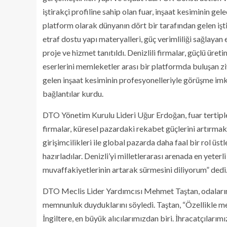
iştirakçi profiline sahip olan fuar, inşaat kesiminin gele
platform olarak dünyanın dört bir tarafından gelen iştira
etraf dostu yapı materyalleri, güç verimliliği sağlayan es
proje ve hizmet tanıtıldı. Denizlili firmalar, güçlü üreti
eserlerini memleketler arası bir platformda buluşan zi
gelen inşaat kesiminin profesyonelleriyle görüşme imkan
bağlantılar kurdu.
DTO Yönetim Kurulu Lideri Uğur Erdoğan, fuar tertipleriy
firmalar, küresel pazardaki rekabet güçlerini artırma
girişimcilikleri ile global pazarda daha faal bir rol ü
hazırladılar. Denizli’yi milletlerarası arenada en yeter
muvaffakiyetlerinin artarak sürmesini diliyorum” dedi
DTO Meclis Lider Yardımcısı Mehmet Taştan, odalarının
memnunluk duyduklarını söyledi. Taştan, “Özellikle merm
İngiltere, en büyük alıcılarımızdan biri. İhracatçılarım