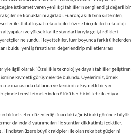
ceğine istikamet veren yenilikçi tahlillerin sergilendiği değerli bir
kçiler ile konuklarını ağırladı. Fuarda; akıllı bina sistemleri,
erler ile dijital inşaat teknolojileri üzere birçok ileri teknoloji
m altyapıları ve yüksek kalite standartlarıyla geliştirdikleri
yaretçilerine sundu. Heyettekiler, fuar boyunca farklı ülkelerden
ı buldu; yeni iş fırsatlarını değerlendirip milletlerarası
le ilgili olarak “Özellikle teknolojiye dayalı tahliller geliştiren
k ismine kıymetli görüşmelerde bulundu. Üyelerimiz, örnek
stlenme manasında dallarına ve kentimize kıymetli bir yer
li biçimde temsil etmelerinden ötürü her birini tebrik ediyor,
.
 birinci sefer düzenlediği fuardaki ağır iştiraki görünce büyük
er dalındaki yatırımcıları ile stantlar dikkatimizi çektiler.
ız, Hindistan üzere büyük rakipleri ile olan rekabet güçlerini