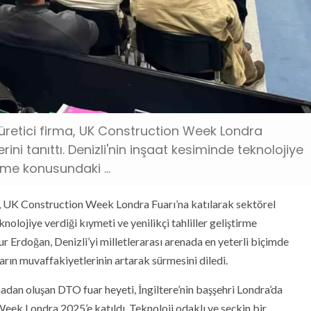
 üretici firma, UK Construction Week Londra
lerini tanıttı. Denizli'nin inşaat kesiminde teknolojiye
irme konusundaki ...
a, UK Construction Week Londra Fuarı’na katılarak sektörel
teknolojiye verdiği kıymeti ve yenilikçi tahliller geliştirme
 Erdoğan, Denizli’yi milletlerarası arenada en yeterli biçimde
ların muvaffakiyetlerinin artarak sürmesini diledi.
adan oluşan DTO fuar heyeti, İngiltere’nin başşehri Londra’da
Week Londra 2025’e katıldı. Teknoloji odaklı ve seçkin bir