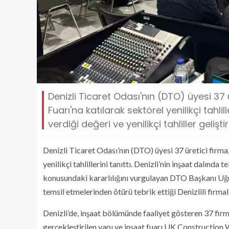
Denizli Ticaret Odası'nın (DTO) üyesi 37
Fuarı'na katılarak sektörel yenilikçi tahlil
verdiği değeri ve yenilikçi tahliller gelişt
Denizli Ticaret Odası’nın (DTO) üyesi 37 üretici firm
yenilikçi tahlillerini tanıttı. Denizli’nin inşaat dalında 
konusundaki kararlılığını vurgulayan DTO Başkanı Uğur
temsil etmelerinden ötürü tebrik ettiği Denizlili firma
Denizli’de, inşaat bölümünde faaliyet gösteren 37 firm
gerçekleştirilen yapı ve inşaat fuarı UK Construction 