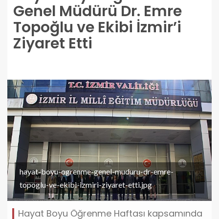
Genel Müdürü Dr. Emre
Topoğlu ve Ekibi İzmir’i
Ziyaret Etti
hayat-boyu-ogrenme-genel-muduru-dr-emre-
topoglu-ve-ekibi-izmiri-ziyaret-etti.jpg
Hayat Boyu Öğrenme Haftası kapsamında