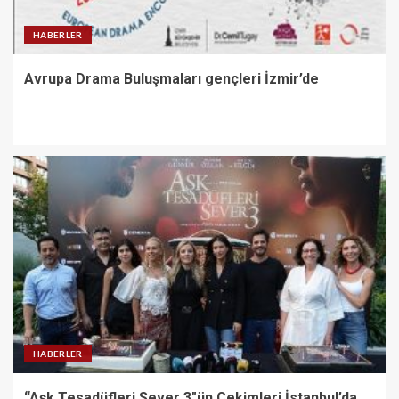
HABERLER
Avrupa Drama Buluşmaları gençleri İzmir’de
HABERLER
“Aşk Tesadüfleri Sever 3″ün Çekimleri İstanbul’da