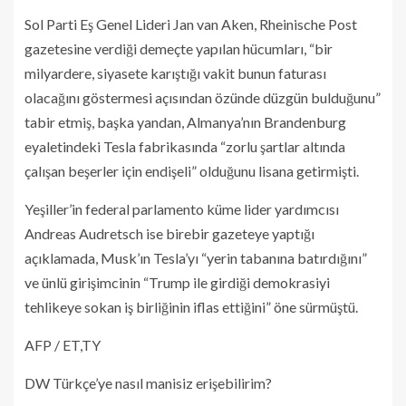
Sol Parti Eş Genel Lideri Jan van Aken, Rheinische Post
gazetesine verdiği demeçte yapılan hücumları, “bir
milyardere, siyasete karıştığı vakit bunun faturası
olacağını göstermesi açısından özünde düzgün bulduğunu”
tabir etmiş, başka yandan, Almanya’nın Brandenburg
eyaletindeki Tesla fabrikasında “zorlu şartlar altında
çalışan beşerler için endişeli” olduğunu lisana getirmişti.
Yeşiller’in federal parlamento küme lider yardımcısı
Andreas Audretsch ise birebir gazeteye yaptığı
açıklamada, Musk’ın Tesla’yı “yerin tabanına batırdığını”
ve ünlü girişimcinin “Trump ile girdiği demokrasiyi
tehlikeye sokan iş birliğinin iflas ettiğini” öne sürmüştü.
AFP / ET,TY
DW Türkçe’ye nasıl manisiz erişebilirim?