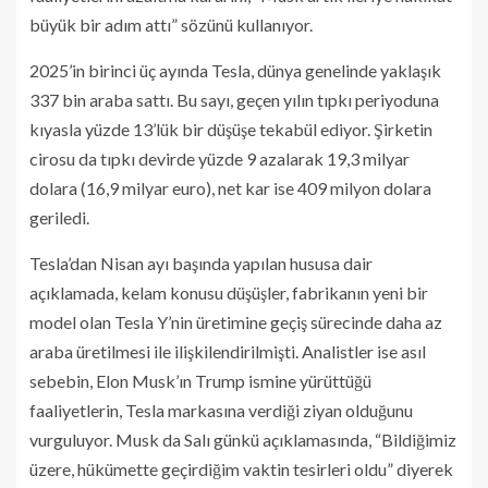
büyük bir adım attı” sözünü kullanıyor.
2025’in birinci üç ayında Tesla, dünya genelinde yaklaşık
337 bin araba sattı. Bu sayı, geçen yılın tıpkı periyoduna
kıyasla yüzde 13’lük bir düşüşe tekabül ediyor. Şirketin
cirosu da tıpkı devirde yüzde 9 azalarak 19,3 milyar
dolara (16,9 milyar euro), net kar ise 409 milyon dolara
geriledi.
Tesla’dan Nisan ayı başında yapılan hususa dair
açıklamada, kelam konusu düşüşler, fabrikanın yeni bir
model olan Tesla Y’nin üretimine geçiş sürecinde daha az
araba üretilmesi ile ilişkilendirilmişti. Analistler ise asıl
sebebin, Elon Musk’ın Trump ismine yürüttüğü
faaliyetlerin, Tesla markasına verdiği ziyan olduğunu
vurguluyor. Musk da Salı günkü açıklamasında, “Bildiğimiz
üzere, hükümette geçirdiğim vaktin tesirleri oldu” diyerek