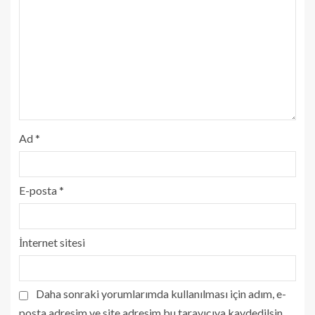
Ad
*
E-posta
*
İnternet sitesi
Daha sonraki yorumlarımda kullanılması için adım, e-
posta adresim ve site adresim bu tarayıcıya kaydedilsin.