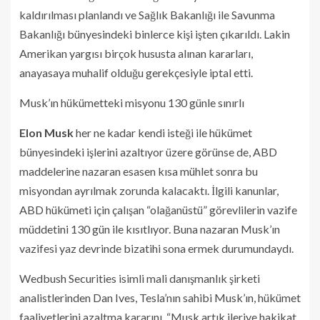
kaldırılması planlandı ve Sağlık Bakanlığı ile Savunma
Bakanlığı bünyesindeki binlerce kişi işten çıkarıldı. Lakin
Amerikan yargısı birçok hususta alınan kararları,
anayasaya muhalif olduğu gerekçesiyle iptal etti.
Musk’ın hükümetteki misyonu 130 günle sınırlı
Elon Musk
her ne kadar kendi isteği ile hükümet
bünyesindeki işlerini azaltıyor üzere görünse de, ABD
maddelerine nazaran esasen kısa mühlet sonra bu
misyondan ayrılmak zorunda kalacaktı. İlgili kanunlar,
ABD hükümeti için çalışan “olağanüstü” görevlilerin vazife
müddetini 130 gün ile kısıtlıyor. Buna nazaran Musk’ın
vazifesi yaz devrinde bizatihi sona ermek durumundaydı.
Wedbush Securities isimli mali danışmanlık şirketi
analistlerinden Dan Ives, Tesla’nın sahibi Musk’ın, hükümet
faaliyetlerini azaltma kararını, “Musk artık ileriye hakikat