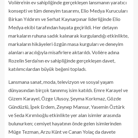
Volière’nin ev sahipliğinde gerçekleşen lansmanın yaratıcı
konsepti ve tüm deneyim tasarımı, Elio Medya Kurucuları
Birkan Yıldırım ve Serhat Kaynarpınar liderliğinde Elio
Medya ekibi tarafından hayata geçirildi. Her detayın
markaların ruhuna sadık kalınarak kurgulandığı etkinlikte,
markaların hikâyeleri özgün masa kurguları ve deneyim
alanları aracılığıyla misafirlere aktarıldı. Volière adına
Rozelin Serda’nın ev sahipliğinde gerçekleşen davet,
katılımcılardan büyük beğeni topladı.
Lansmana sanat, moda, televizyon ve sosyal yaşam
dünyasından birçok tanınmış isim katıldı. Emre Karayel ve
Gizem Karayel, Özge Ulusoy, Şeyma Korkmaz, Gözde
Gündüzlü, İpek Erdem, Zeynep Mansur, Yasemin Öztürk
ve Seda Kırımlıoğlu etkinlikte yer alan isimler arasında
bulunurken; cemiyet hayatının önde gelen isimlerinden
Müge Tezman, Arzu Künt ve Canan Yolaç da davete