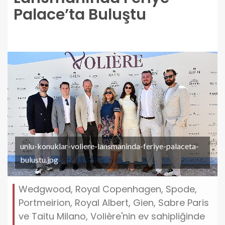
Palace’ta Buluştu
unlu-konuklar-voliere-lansmaninda-feriye-palaceta-
bulustu.jpg
Wedgwood, Royal Copenhagen, Spode,
Portmeirion, Royal Albert, Gien, Sabre Paris
ve Taitu Milano, Volière'nin ev sahipliğinde