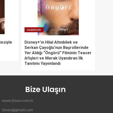
HABERLER
tesiyle
Disney+’ın Hilal Altınbilek ve
Serkan Çayoğlu’nun Başrollerinde
Yer Aldığı “Öngörü” Filminin Teaser
Afişleri ve Merak Uyandıran İlk
Tanıtımı Yayımlandı
Bize Ulaşın
www.biseo.com.tr
biseo@gmail.com