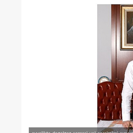
ayvalikta-dogalgaz-sonrasi-yol-onarimlari-suruyo