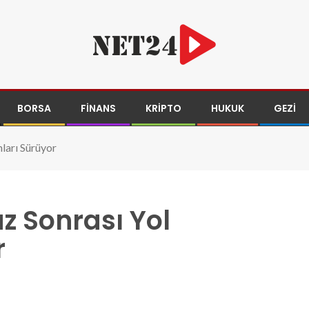
BORSA
FINANS
KRIPTO
HUKUK
GEZI
ları Sürüyor
z Sonrası Yol
r