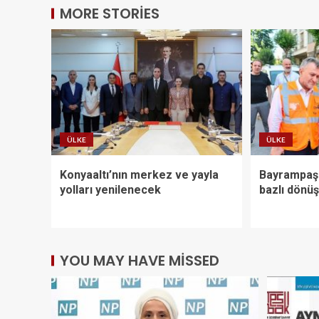
MORE STORIES
ÜLKE
ÜLKE
Konyaaltı’nın merkez ve yayla
Bayrampaşa
yolları yenilenecek
bazlı dönüş
YOU MAY HAVE MISSED