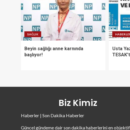
SAĞLIK
HABERLE
Beyin sağlığı anne karnında
Usta Ya
başlıyor!
TESAK’t
Biz Kimiz
Haberler | Son Dakika Haberler
Güncel gündeme dair son dakika haberlerini en objektif