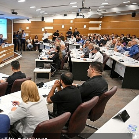
rlikleri-gucleniyor.jpg