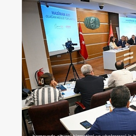
bornovada-altyapi-hizmetleri-ve-uluslararasi-is-bi