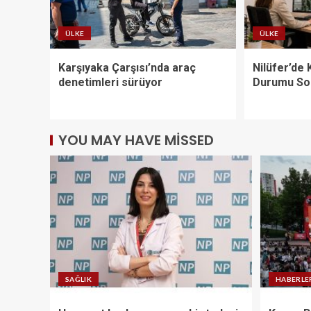
ÜLKE
ÜLKE
Karşıyaka Çarşısı’nda araç
Nilüfer’de
denetimleri sürüyor
Durumu Sor
YOU MAY HAVE MISSED
SAĞLIK
HABERLE