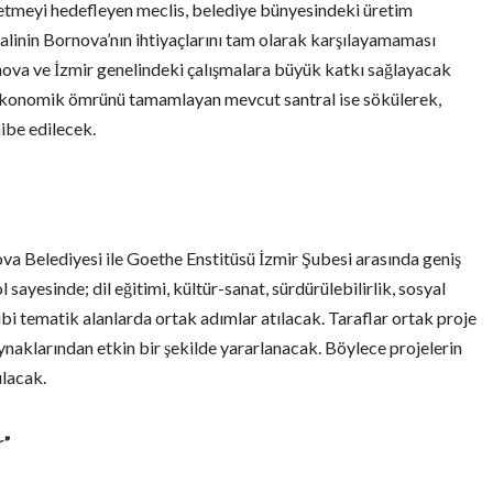
r üretmeyi hedefleyen meclis, belediye bünyesindeki üretim
ralinin Bornova’nın ihtiyaçlarını tam olarak karşılayamaması
nova ve İzmir genelindeki çalışmalara büyük katkı sağlayacak
i. Ekonomik ömrünü tamamlayan mevcut santral ise sökülerek,
ibe edilecek.
va Belediyesi ile Goethe Enstitüsü İzmir Şubesi arasında geniş
 sayesinde; dil eğitimi, kültür-sanat, sürdürülebilirlik, sosyal
ibi tematik alanlarda ortak adımlar atılacak. Taraflar ortak proje
ynaklarından etkin bir şekilde yararlanacak. Böylece projelerin
ılacak.
r”