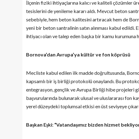
İlçenin fiziki ihtiyaçlarına kalıcı ve kaliteli çözümle
tesislerini de yenileme kararı aldı. Mevcut beton sant
sebebiyle, hem beton kalitesini artıracak hem de Bor
yeni bir beton santralinin satın alınması kabul edild
ihtiyacı olan ve talep eden başka bir kamu kurumuna h
Bornova’dan Avrupa’ya kültür ve fon köprüsü
Mecliste kabul edilen ilk madde doğrultusunda, Borno
kapsamlı bir iş birliği protokolü onaylandı. Bu protokol
entegrasyon, gençlik ve Avrupa Birliği hibe projeleri g
başvurularında bulunarak ulusal ve uluslararası fon ka
yerel düzeydeki toplumsal etkisi en üst seviyeye çıkar
Başkan Eşki: “Vatandaşımız bizden hizmet bekliyo