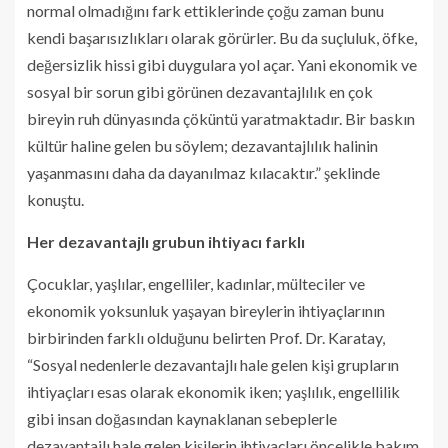
normal olmadığını fark ettiklerinde çoğu zaman bunu
kendi başarısızlıkları olarak görürler. Bu da suçluluk, öfke,
değersizlik hissi gibi duygulara yol açar. Yani ekonomik ve
sosyal bir sorun gibi görünen dezavantajlılık en çok
bireyin ruh dünyasında çöküntü yaratmaktadır. Bir baskın
kültür haline gelen bu söylem; dezavantajlılık halinin
yaşanmasını daha da dayanılmaz kılacaktır.” şeklinde
konuştu.
Her dezavantajlı grubun ihtiyacı farklı
Çocuklar, yaşlılar, engelliler, kadınlar, mülteciler ve
ekonomik yoksunluk yaşayan bireylerin ihtiyaçlarının
birbirinden farklı olduğunu belirten Prof. Dr. Karatay,
“Sosyal nedenlerle dezavantajlı hale gelen kişi grupların
ihtiyaçları esas olarak ekonomik iken; yaşlılık, engellilik
gibi insan doğasından kaynaklanan sebeplerle
dezavantajlı hale gelen kişilerin ihtiyaçları öncelikle bakım