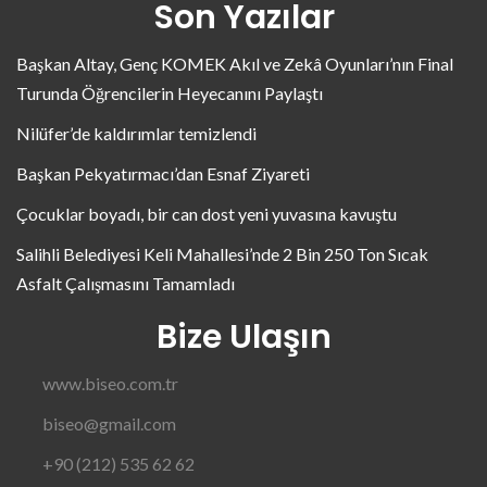
Son Yazılar
Başkan Altay, Genç KOMEK Akıl ve Zekâ Oyunları’nın Final
Turunda Öğrencilerin Heyecanını Paylaştı
Nilüfer’de kaldırımlar temizlendi
Başkan Pekyatırmacı’dan Esnaf Ziyareti
Çocuklar boyadı, bir can dost yeni yuvasına kavuştu
Salihli Belediyesi Keli Mahallesi’nde 2 Bin 250 Ton Sıcak
Asfalt Çalışmasını Tamamladı
Bize Ulaşın
www.biseo.com.tr
biseo@gmail.com
+90 (212) 535 62 62