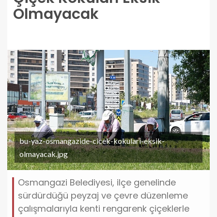
Olmayacak
bu-yaz-osmangazide-cicek-kokulari-eksik-
olmayacak.jpg
Osmangazi Belediyesi, ilçe genelinde
sürdürdüğü peyzaj ve çevre düzenleme
çalışmalarıyla kenti rengarenk çiçeklerle