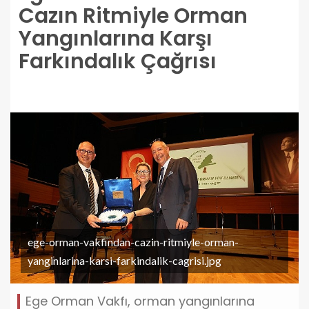
Cazın Ritmiyle Orman
Yangınlarına Karşı
Farkındalık Çağrısı
ege-orman-vakfindan-cazin-ritmiyle-orman-
yanginlarina-karsi-farkindalik-cagrisi.jpg
Ege Orman Vakfı, orman yangınlarına