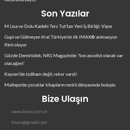
Son Yazılar
M Lisa ve Dolu Kadehi Ters Tut’tan Yeni İş Birliği: Vişne
Gupi ve Gülmeyen Kral Türkiye’nin ilk IMAX® animasyon
filmi oluyor
Gözde Demirbilek, NR1 Magazin’de: ‘Son assolist olarak var
olacağım!’
Kayseri’de izdiham değil, rekor vardı!
Maltepe’de çocuklar kitapların renkli dünyasında buluştu
Bize Ulaşın
www.biseo.com.tr
biseo@gmail.com