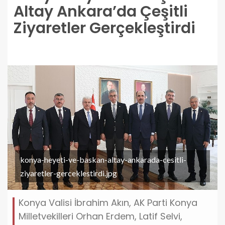
Altay Ankara’da Çeşitli
Ziyaretler Gerçekleştirdi
konya-heyeti-ve-baskan-altay-ankarada-cesitli-
ziyaretler-gerceklestirdi.jpg
Konya Valisi İbrahim Akın, AK Parti Konya
Milletvekilleri Orhan Erdem, Latif Selvi,