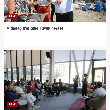
ÜLKE
Altındağ trafiğine büyük neşter
ÜLKE