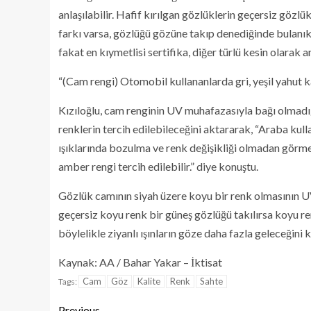
anlaşılabilir. Hafif kırılgan gözlüklerin geçersiz göz
farkı varsa, gözlüğü gözüne takıp denediğinde bulanık 
fakat en kıymetlisi sertifika, diğer türlü kesin olarak a
“(Cam rengi) Otomobil kullananlarda gri, yeşil yahut 
Kızıloğlu, cam renginin UV muhafazasıyla bağı olmadığ
renklerin tercih edilebileceğini aktararak, “Araba kull
ışıklarında bozulma ve renk değişikliği olmadan görmem
amber rengi tercih edilebilir.” diye konuştu.
Gözlük camının siyah üzere koyu bir renk olmasının U
geçersiz koyu renk bir güneş gözlüğü takılırsa koyu 
böylelikle ziyanlı ışınların göze daha fazla geleceğini 
Kaynak: AA / Bahar Yakar – İktisat
Cam
Göz
Kalite
Renk
Sahte
Tags:
Previous