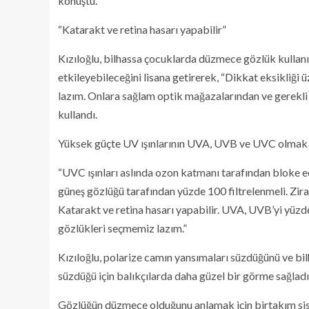
konuştu.
“Katarakt ve retina hasarı yapabilir”
Kızıloğlu, bilhassa çocuklarda düzmece gözlük kullanı
etkileyebileceğini lisana getirerek, “Dikkat eksikliği
lazım. Onlara sağlam optik mağazalarından ve gerekli se
kullandı.
Yüksek güçte UV ışınlarının UVA, UVB ve UVC olmak üze
“UVC ışınları aslında ozon katmanı tarafından bloke e
güneş gözlüğü tarafından yüzde 100 filtrelenmeli. Zira
Katarakt ve retina hasarı yapabilir. UVA, UVB’yi yüz
gözlükleri seçmemiz lazım.”
Kızıloğlu, polarize camın yansımaları süzdüğünü ve bil
süzdüğü için balıkçılarda daha güzel bir görme sağladığ
Gözlüğün düzmece olduğunu anlamak için birtakım sist