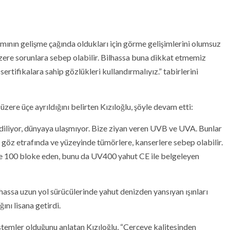
mının gelişme çağında oldukları için görme gelişimlerini olumsuz
 üzere sorunlara sebep olabilir. Bilhassa buna dikkat etmemiz
rtifikalara sahip gözlükleri kullandırmalıyız.” tabirlerini
re üçe ayrıldığını belirten Kızıloğlu, şöyle devam etti:
diliyor, dünyaya ulaşmıyor. Bize ziyan veren UVB ve UVA. Bunlar
 göz etrafında ve yüzeyinde tümörlere, kanserlere sebep olabilir.
de 100 bloke eden, bunu da UV400 yahut CE ile belgeleyen
hassa uzun yol sürücülerinde yahut denizden yansıyan ışınları
ını lisana getirdi.
emler olduğunu anlatan Kızıloğlu, “Çerçeve kalitesinden