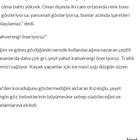
lük olma bahtı yüksek. Onun dışında iki cam ortasında renk tonu
gösteriyorsa, yansımalı gösteriyorsa, bunlar aslında işaretleri
nlaşılamaz.” dedi.
kahverengi öneriyoruz”
ını ve güneş gözlüğünün nerede kullanılacağına nazaran çeşitli
ananlarda daha çok gri, yeşil yahut kahverengi öneriyoruz. Trafik
izi sağlıyor. Kayak yapanlar için ise mavi ışığı düzgün süzen
V’den koruduğunu göstermediğini aktaran Kızıloğlu, şayet
rengin göz bebeklerinin büyümesine sebep olabileceğini ve
kelamlarına ekledi.
Next