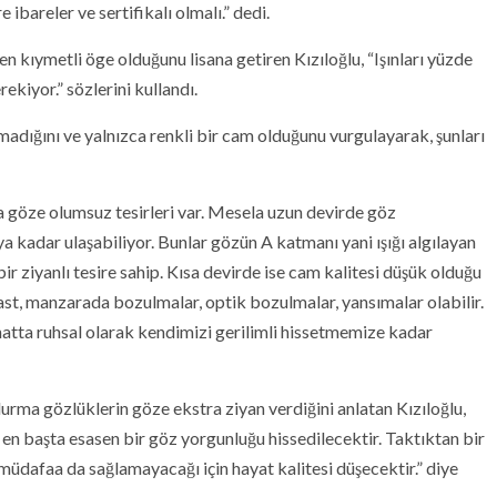
ibareler ve sertifikalı olmalı.” dedi.
en kıymetli öge olduğunu lisana getiren Kızıloğlu, “Işınları yüzde
ekiyor.” sözlerini kullandı.
umadığını ve yalnızca renkli bir cam olduğunu vurgulayarak, şunları
a göze olumsuz tesirleri var. Mesela uzun devirde göz
a kadar ulaşabiliyor. Bunlar gözün A katmanı yani ışığı algılayan
ir ziyanlı tesire sahip. Kısa devirde ise cam kalitesi düşük olduğu
ast, manzarada bozulmalar, optik bozulmalar, yansımalar olabilir.
hatta ruhsal olarak kendimizi gerilimli hissetmemize kadar
ma gözlüklerin göze ekstra ziyan verdiğini anlatan Kızıloğlu,
n en başta esasen bir göz yorgunluğu hissedilecektir. Taktıktan bir
r müdafaa da sağlamayacağı için hayat kalitesi düşecektir.” diye