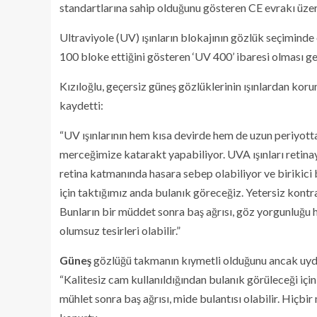
standartlarına sahip olduğunu gösteren CE evrakı üzere 
Ultraviyole (UV) ışınların blokajının gözlük seçiminde 
100 bloke ettiğini gösteren ‘UV 400’ ibaresi olması ger
Kızıloğlu, geçersiz güneş gözlüklerinin ışınlardan kor
kaydetti:
“UV ışınlarının hem kısa devirde hem de uzun periyott
merceğimize katarakt yapabiliyor. UVA ışınları retinay
retina katmanında hasara sebep olabiliyor ve birikici b
için taktığımız anda bulanık göreceğiz. Yetersiz kontr
Bunların bir müddet sonra baş ağrısı, göz yorgunluğu 
olumsuz tesirleri olabilir.”
Güneş
gözlüğü takmanın kıymetli olduğunu ancak uydur
“Kalitesiz cam kullanıldığından bulanık görüleceği içi
mühlet sonra baş ağrısı, mide bulantısı olabilir. Hiçbi